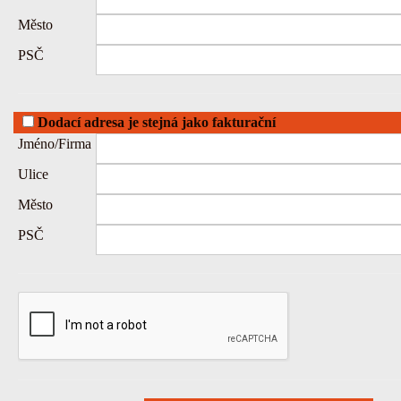
Město
PSČ
Dodací adresa je stejná jako fakturační
Jméno/Firma
Ulice
Město
PSČ