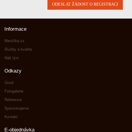
Informace
Meníčka.cz
Služby a kvalita
Náš tým
Odkazy
Úvod
Fotogalerie
Reference
Sponzorujeme
Kontakt
E-objednávka