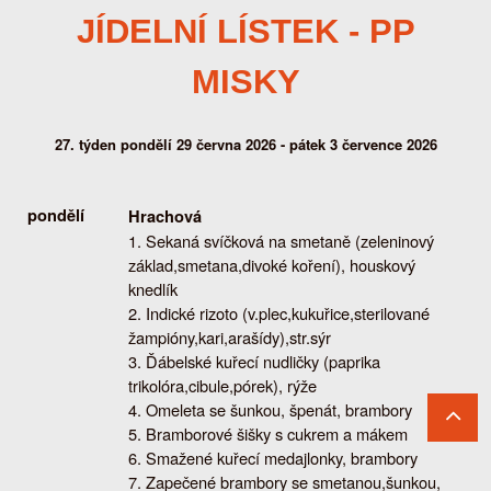
JÍDELNÍ LÍSTEK - PP
MISKY
27. týden pondělí 29 června 2026 - pátek 3 července 2026
pondělí
Hrachová
Sekaná svíčková na smetaně (zeleninový
základ,smetana,divoké koření), houskový
knedlík
Indické rizoto (v.plec,kukuřice,sterilované
žampióny,kari,arašídy),str.sýr
Ďábelské kuřecí nudličky (paprika
trikolóra,cibule,pórek), rýže
Omeleta se šunkou, špenát, brambory
Bramborové šišky s cukrem a mákem
Smažené kuřecí medajlonky, brambory
Zapečené brambory se smetanou,šunkou,