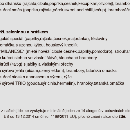
 po cikánsku (rajčata,cibule,paprika,česnek,kečup,kari,oliv.olej), brambo
kuřecí směs (paprika,rajčata,pórek,sweet and chilli,kečup), bramboráč
ýží, zeleninou a hráškem
uláš speciál (papriky,rajčata,česnek,majoránka), těstoviny
omáčka s uzenou kýtou, houskový knedlík
"MILANESE" (mleté hovězí,cibule,česnek,papriky,pomodoro), strouhan
é kuřecí stehno ve vlastní šťávě, šťouchané brambory
trůdl (425g) s jablky a vlašskými ořechy
sýrová jehla (eidam,uzený eidam), brambory, tatarská omáčka
 kuřecí steak s ananasem a sýrem, rýže
sýrové TRIO (gouda,sýr cihla,hermelín), hranolky,tatarská omáčka
z našich jídel se vyskytuje minimálně jeden ze 14 alergenů v potravinách 
ES od 13.12.2014 směrnicí 1169/2011 EU), přesné znění naleznete
zde
.