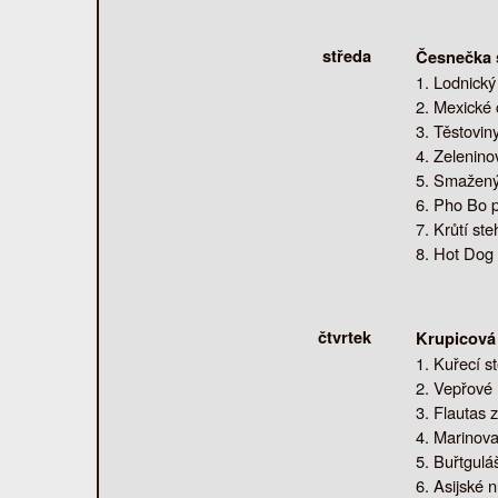
středa
Česnečka 
Lodnický 
Mexické c
Těstovin
Zeleninov
Smažený 
Pho Bo p
Krůtí ste
Hot Dog 
čtvrtek
Krupicová 
Kuřecí s
Vepřové 
Flautas z
Marinova
Buřtgulá
Asijské 