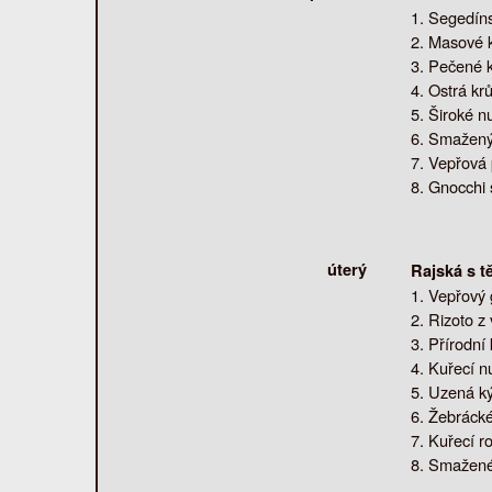
Segedíns
Masové k
Pečené k
Ostrá kr
Široké n
Smažený 
Vepřová 
Gnocchi 
úterý
Rajská s t
Vepřový 
Rizoto z
Přírodní
Kuřecí nu
Uzená ký
Žebrácké
Kuřecí r
Smažené 