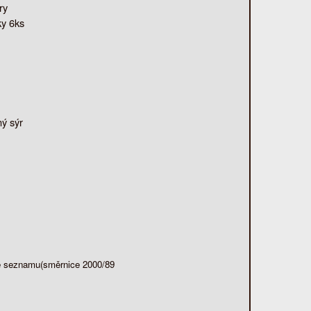
ry
ky 6ks
ý sýr
dle seznamu(směrnice 2000/89