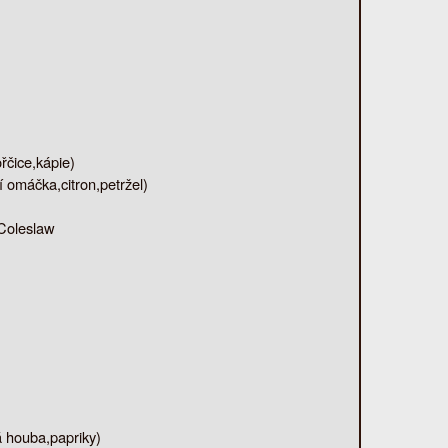
řčice,kápie)
 omáčka,citron,petržel)
 Coleslaw
á houba,papriky)