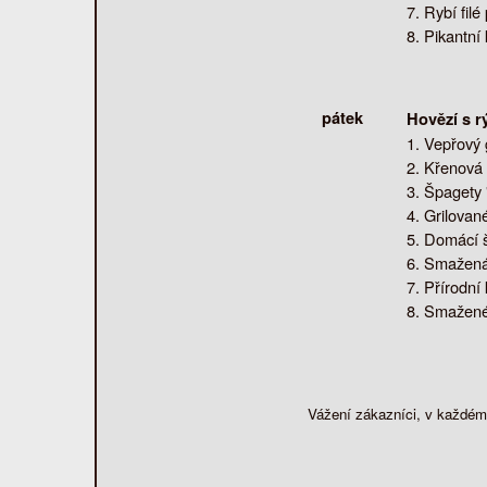
Rybí filé
Pikantní 
pátek
Hovězí s r
Vepřový g
Křenová 
Špagety 
Grilovan
Domácí š
Smažená 
Přírodní
Smažené 
Vážení zákazníci, v každém 