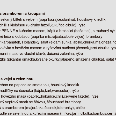
s bramborem a kroupami
sekaný biftek s vejcem (paprika,rajče,slanina), houskový knedlík
hilli s klobásou (3 druhy fazolí,kukuřice,cibule), rýže
y PENNE s kuřecím masem, kápií a brokolicí (bešamel), strouhaný sýr
é lečo s klobásou (paprika mix,rajčata,cibule,vejce), brambory
karbanátek, Holandský salát (eidam,šunka,jablko,okurka,majonéza,ho
olévka s hovězím masem a rýžovými nudlemi (česnek,jarní cibulka,rybí
henní maso ve vlastní šťávě, dušená zelenina, rýže
2ks (pikantní omáčka,kysané okurky,jalapeño,smažená cibulka), salát
s vejci a zeleninou
tehno na paprice se smetanou, houskový knedlík
nudličky na česneku (kápie,kari,worcester), rýže
 hovězího masa (papriky,kukuřice,chilli,červené fazole), rýže
ný vepřový steak se šťávou, šťouchané brambory
š s bramborem (majoránka,česnek,feferonky), chléb
nudle se zeleninou a kuřecím masem (mrkev,jarní cibulka,bambus,čern