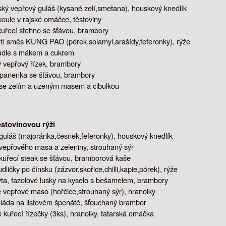
ký vepřový guláš (kysané zelí,smetana), houskový knedlík
oule v rajské omáčce, těstoviny
uřecí stehno se šťávou, brambory
ůtí směs KUNG PAO (pórek,solamyl,arašídy,feferonky), rýže
udle s mákem a cukrem
vepřový řízek, brambory
panenka se šťávou, brambory
se zelím a uzeným masem a cibulkou
ěstovinovou rýží
guláš (majoránka,česnek,feferonky), houskový knedlík
 vepřového masa a zeleniny, strouhaný sýr
 kuřecí steak se šťávou, bramborová kaše
dličky po čínsku (zázvor,skořice,chilli,kapie,pórek), rýže
ta, fazolové lusky na kyselo s bešamelem, brambory
 vepřové maso (hořčice,strouhaný sýr), hranolky
oláda na listovém špenátě, šťouchaný brambor
kuřecí řízečky (3ks), hranolky, tatarská omáčka