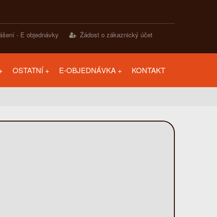
lášení - E objednávky
Žádost o zákaznický účet
OSTATNÍ
E-OBJEDNÁVKA
KONTAKT