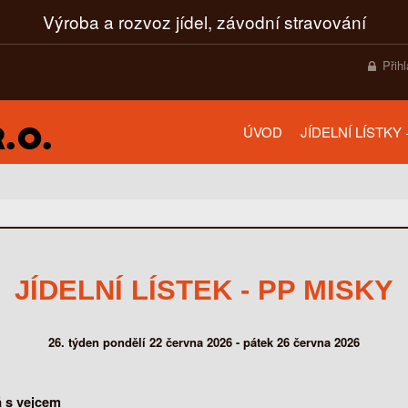
Výroba a rozvoz jídel, závodní stravování
Přih
ÚVOD
JÍDELNÍ LÍSTKY
JÍDELNÍ LÍSTEK - PP MISKY
26. týden pondělí 22 června 2026 - pátek 26 června 2026
á s vejcem