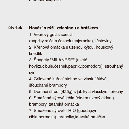
čtvrtek
Hovězí s rýží, zeleninou a hráškem
Vepřový guláš speciál
(papriky,rajčata,česnek,majoránka), těstoviny
Křenová omáčka s uzenou kýtou, houskový
knedlík
Špagety "MILANESE" (mleté
hovězí,cibule,česnek,papriky,pomodoro), strouhaný
sýr
Grilované kuřecí stehno ve vlastní šťávě,
šťouchané brambory
Domácí štrůdl (425g) s jablky a vlašskými ořechy
Smažená sýrová jehla (eidam,uzený eidam),
brambory, tatarská omáčka
Smažené sýrové TRIO (gouda,sýr
cihla,hermelín), hranolky,tatarská omáčka