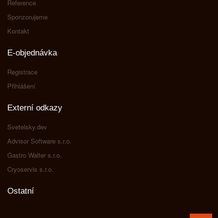
Reference
Sponzorujeme
Kontakt
E-objednávka
Registrace
Přihlášení
Externí odkazy
Svetelsky.dev
Advisor Software s.r.o.
Gastro Walter s.r.o.
Cryoservis s.r.o.
Ostatní