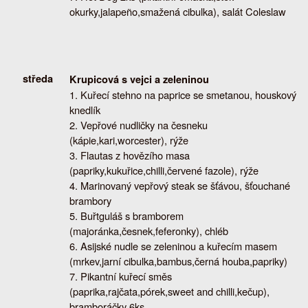
okurky,jalapeño,smažená cibulka), salát Coleslaw
středa
Krupicová s vejci a zeleninou
Kuřecí stehno na paprice se smetanou, houskový
knedlík
Vepřové nudličky na česneku
(kápie,kari,worcester), rýže
Flautas z hovězího masa
(papriky,kukuřice,chilli,červené fazole), rýže
Marinovaný vepřový steak se šťávou, šťouchané
brambory
Buřtguláš s bramborem
(majoránka,česnek,feferonky), chléb
Asijské nudle se zeleninou a kuřecím masem
(mrkev,jarní cibulka,bambus,černá houba,papriky)
Pikantní kuřecí směs
(paprika,rajčata,pórek,sweet and chilli,kečup),
bramboráčky 6ks