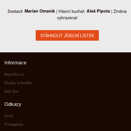
Sestavil:
Marian Omaník
| Hlavní kuchař:
Aleš Pipota
| Změna
vyhrazena!
Informace
Meníčka.cz
Služby a kvalita
Náš tým
Odkazy
Úvod
Fotogalerie