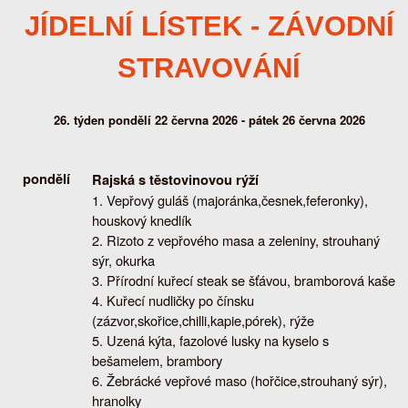
JÍDELNÍ LÍSTEK - ZÁVODNÍ
STRAVOVÁNÍ
26. týden pondělí 22 června 2026 - pátek 26 června 2026
pondělí
Rajská s těstovinovou rýží
Vepřový guláš (majoránka,česnek,feferonky),
houskový knedlík
Rizoto z vepřového masa a zeleniny, strouhaný
sýr, okurka
Přírodní kuřecí steak se šťávou, bramborová kaše
Kuřecí nudličky po čínsku
(zázvor,skořice,chilli,kapie,pórek), rýže
Uzená kýta, fazolové lusky na kyselo s
bešamelem, brambory
Žebrácké vepřové maso (hořčice,strouhaný sýr),
hranolky