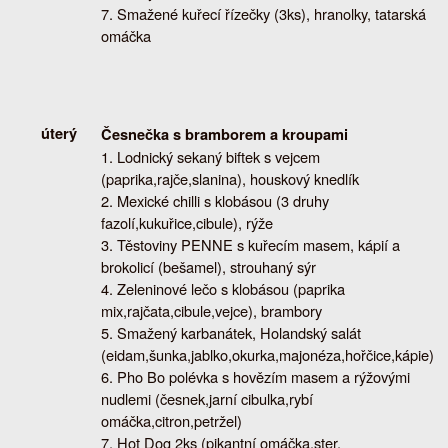
Smažené kuřecí řízečky (3ks), hranolky, tatarská
omáčka
úterý
Česnečka s bramborem a kroupami
Lodnický sekaný biftek s vejcem
(paprika,rajče,slanina), houskový knedlík
Mexické chilli s klobásou (3 druhy
fazolí,kukuřice,cibule), rýže
Těstoviny PENNE s kuřecím masem, kápií a
brokolicí (bešamel), strouhaný sýr
Zeleninové lečo s klobásou (paprika
mix,rajčata,cibule,vejce), brambory
Smažený karbanátek, Holandský salát
(eidam,šunka,jablko,okurka,majonéza,hořčice,kápie)
Pho Bo polévka s hovězím masem a rýžovými
nudlemi (česnek,jarní cibulka,rybí
omáčka,citron,petržel)
Hot Dog 2ks (pikantní omáčka,ster.