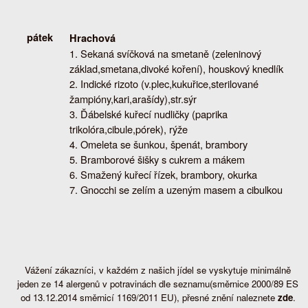
pátek
Hrachová
Sekaná svíčková na smetaně (zeleninový
základ,smetana,divoké koření), houskový knedlík
Indické rizoto (v.plec,kukuřice,sterilované
žampióny,kari,arašídy),str.sýr
Ďábelské kuřecí nudličky (paprika
trikolóra,cibule,pórek), rýže
Omeleta se šunkou, špenát, brambory
Bramborové šišky s cukrem a mákem
Smažený kuřecí řízek, brambory, okurka
Gnocchi se zelím a uzeným masem a cibulkou
Vážení zákazníci, v každém z našich jídel se vyskytuje minimálně
jeden ze 14 alergenů v potravinách dle seznamu(směrnice 2000/89 ES
od 13.12.2014 směrnicí 1169/2011 EU), přesné znění naleznete
zde
.