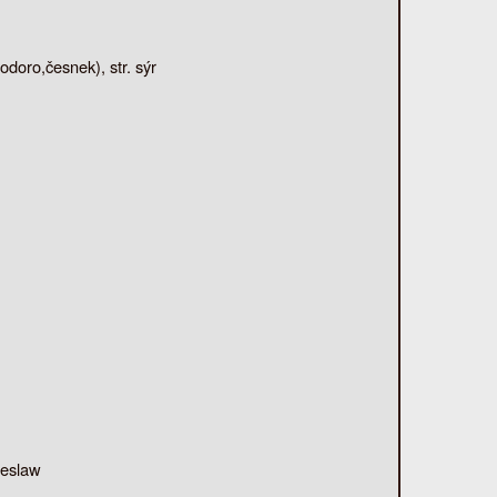
doro,česnek), str. sýr
leslaw