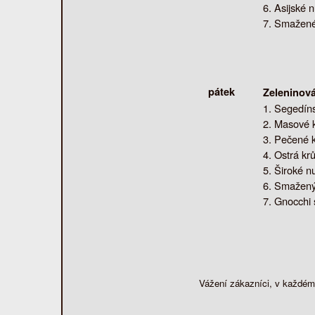
Asijské 
Smažené 
pátek
Zeleninov
Segedíns
Masové k
Pečené k
Ostrá kr
Široké n
Smažený 
Gnocchi 
Vážení zákazníci, v každém 