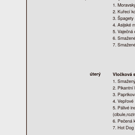
Moravský
Kuřecí k
Špagety 
Asijské m
Vaječná 
Smažené 
Smažené 
úterý
Vločková s
Smažený 
Pikantní 
Paprikov
Vepřové 
Pálivé i
(cibule,rozi
Pečená ku
Hot Dog 