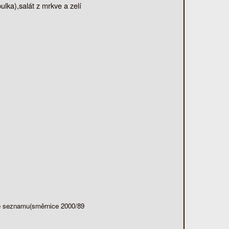
lka),salát z mrkve a zelí
dle seznamu(směrnice 2000/89