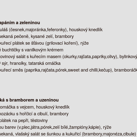
apáním a zeleninou
uláš (česnek,majoránka,feferonky), houskový knedlík
ekaná pečeně, kysané zelí, brambory
kuřecí plátek se šťávou (grilovací koření), rýže
 buchtičky s vanilkovým krémem
tovinový salát s kuřecím masem (okurky,rajčata,papriky,olivy), bylinkový
sýr, hranolky, tatarská omáčka
kuřecí směs (paprika,rajčata,pórek,sweet and chilli,kečup), bramboráč
ská s bramborem a uzeninou
omáčka s vejcem, houskový knedlík
kozácku s hořčicí a cibulí, brambory
látek na pepři, těstoviny
 barev (v.plec,játra,pórek,zelí bílé,žampióny,kápie), rýže
ekaná, vlašský salát se šunkou a kukuřicí (brambory,majonéza,cibule)