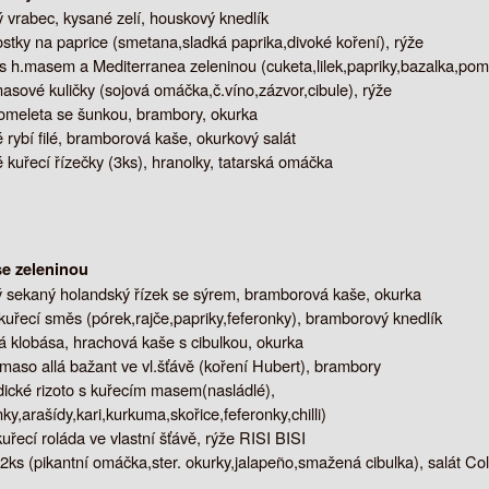
 vrabec, kysané zelí, houskový knedlík
ostky na paprice (smetana,sladká paprika,divoké koření), rýže
s h.masem a Mediterranea zeleninou (cuketa,lilek,papriky,bazalka,pomo
asové kuličky (sojová omáčka,č.víno,zázvor,cibule), rýže
omeleta se šunkou, brambory, okurka
rybí filé, bramborová kaše, okurkový salát
kuřecí řízečky (3ks), hranolky, tatarská omáčka
e zeleninou
sekaný holandský řízek se sýrem, bramborová kaše, okurka
kuřecí směs (pórek,rajče,papriky,feferonky), bramborový knedlík
á klobása, hrachová kaše s cibulkou, okurka
maso allá bažant ve vl.šťávě (koření Hubert), brambory
ndické rizoto s kuřecím masem(nasládlé),
nky,arašídy,kari,kurkuma,skořice,feferonky,chilli)
řecí roláda ve vlastní šťávě, rýže RISI BISI
2ks (pikantní omáčka,ster. okurky,jalapeño,smažená cibulka), salát Co