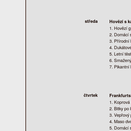
středa
Hovězí s k
Hovězí g
Domácí s
Přírodní 
Dukátové
Letní těs
Smažený 
Pikantní 
čtvrtek
Frankfurt
Koprová 
Bitky po 
Vepřový p
Maso dvou
Domácí s