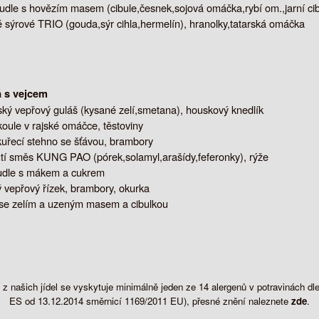
nudle s hovězím masem (cibule,česnek,sojová omáčka,rybí om.,jarní cibu
sýrové TRIO (gouda,sýr cihla,hermelín), hranolky,tatarská omáčka
á s vejcem
ký vepřový guláš (kysané zelí,smetana), houskový knedlík
oule v rajské omáčce, těstoviny
uřecí stehno se šťávou, brambory
ůtí směs KUNG PAO (pórek,solamyl,arašídy,feferonky), rýže
udle s mákem a cukrem
vepřový řízek, brambory, okurka
se zelím a uzeným masem a cibulkou
z našich jídel se vyskytuje minimálně jeden ze 14 alergenů v potravinách 
ES od 13.12.2014 směrnicí 1169/2011 EU), přesné znění naleznete
zde
.