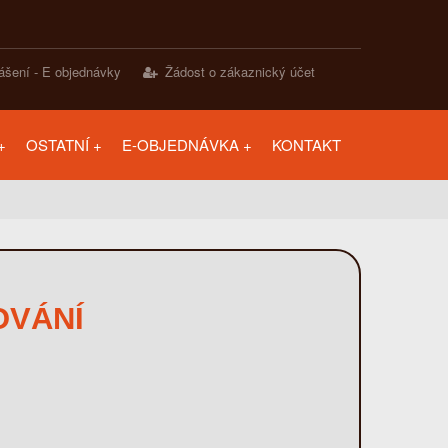
lášení - E objednávky
Žádost o zákaznický účet
OSTATNÍ
E-OBJEDNÁVKA
KONTAKT
OVÁNÍ