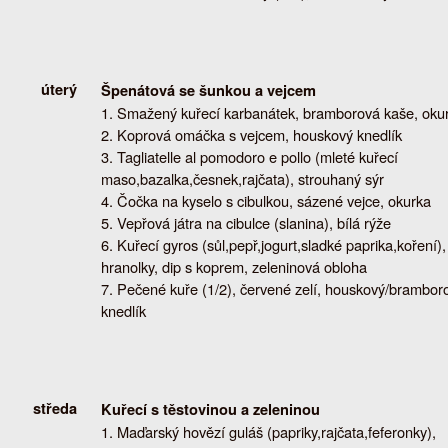
úterý
Špenátová se šunkou a vejcem
Smažený kuřecí karbanátek, bramborová kaše, oku
Koprová omáčka s vejcem, houskový knedlík
Tagliatelle al pomodoro e pollo (mleté kuřecí
maso,bazalka,česnek,rajčata), strouhaný sýr
Čočka na kyselo s cibulkou, sázené vejce, okurka
Vepřová játra na cibulce (slanina), bílá rýže
Kuřecí gyros (sůl,pepř,jogurt,sladké paprika,koření),
hranolky, dip s koprem, zeleninová obloha
Pečené kuře (1/2), červené zelí, houskový/brambor
knedlík
středa
Kuřecí s těstovinou a zeleninou
Maďarský hovězí guláš (papriky,rajčata,feferonky),