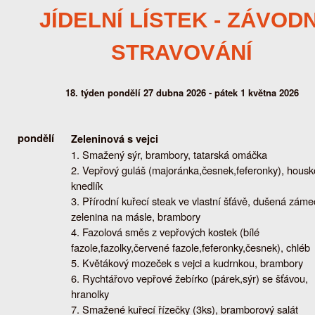
JÍDELNÍ LÍSTEK - ZÁVODN
STRAVOVÁNÍ
18. týden pondělí 27 dubna 2026 - pátek 1 května 2026
pondělí
Zeleninová s vejci
Smažený sýr, brambory, tatarská omáčka
Vepřový guláš (majoránka,česnek,feferonky), housk
knedlík
Přírodní kuřecí steak ve vlastní šťávě, dušená zám
zelenina na másle, brambory
Fazolová směs z vepřových kostek (bílé
fazole,fazolky,červené fazole,feferonky,česnek), chléb
Květákový mozeček s vejci a kudrnkou, brambory
Rychtářovo vepřové žebírko (párek,sýr) se šťávou,
hranolky
Smažené kuřecí řízečky (3ks), bramborový salát