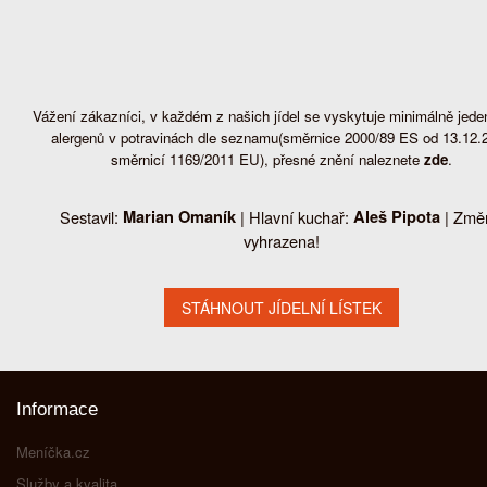
Vážení zákazníci, v každém z našich jídel se vyskytuje minimálně jede
alergenů v potravinách dle seznamu(směrnice 2000/89 ES od 13.12.
směrnicí 1169/2011 EU), přesné znění naleznete
zde
.
Sestavil:
Marian Omaník
| Hlavní kuchař:
Aleš Pipota
| Změ
vyhrazena!
Informace
Meníčka.cz
Služby a kvalita