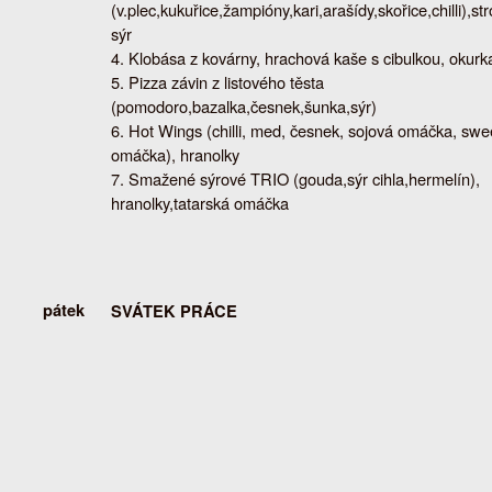
(v.plec,kukuřice,žampióny,kari,arašídy,skořice,chilli),s
sýr
Klobása z kovárny, hrachová kaše s cibulkou, okurk
Pizza závin z listového těsta
(pomodoro,bazalka,česnek,šunka,sýr)
Hot Wings (chilli, med, česnek, sojová omáčka, sweet
omáčka), hranolky
Smažené sýrové TRIO (gouda,sýr cihla,hermelín),
hranolky,tatarská omáčka
pátek
SVÁTEK PRÁCE