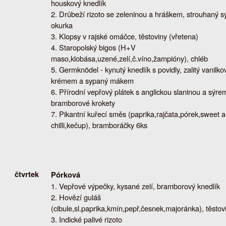
houskový knedlík
Drůbeží rizoto se zeleninou a hráškem, strouhaný sý
okurka
Klopsy v rajské omáčce, těstoviny (vřetena)
Staropolský bigos (H+V
maso,klobása,uzené,zelí,č.víno,žampióny), chléb
Germknödel - kynutý knedlík s povidly, zalitý vanilk
krémem a sypaný mákem
Přírodní vepřový plátek s anglickou slaninou a sýre
bramborové krokety
Pikantní kuřecí směs (paprika,rajčata,pórek,sweet 
chilli,kečup), bramboráčky 6ks
čtvrtek
Pórková
Vepřové výpečky, kysané zelí, bramborový knedlík
Hovězí guláš
(cibule,sl.paprika,kmín,pepř,česnek,majoránka), těstov
Indické palivé rizoto