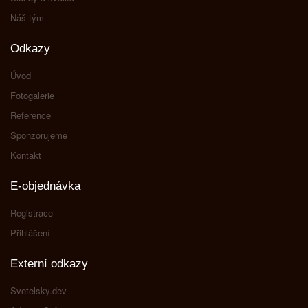
Náš tým
Odkazy
Úvod
Fotogalerie
Reference
Sponzorujeme
Kontakt
E-objednávka
Registrace
Přihlášení
Externí odkazy
Svetelsky.dev