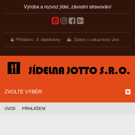
Výroba a rozvoz jídel, závodní stravování
Přihlášení - E objednávky
Žádost o zákaznický účet
ZVOLTE VÝBĚR
ÚVOD
PŘIHLÁŠENÍ