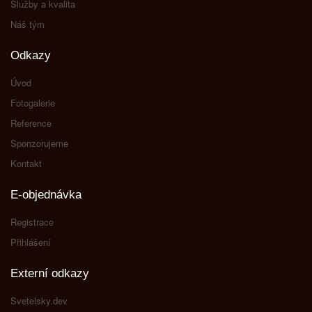
Služby a kvalita
Náš tým
Odkazy
Úvod
Fotogalerie
Reference
Sponzorujeme
Kontakt
E-objednávka
Registrace
Přihlášení
Externí odkazy
Svetelsky.dev