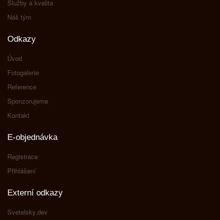
Služby a kvalita
Náš tým
Odkazy
Úvod
Fotogalerie
Reference
Sponzorujeme
Kontakt
E-objednávka
Registrace
Přihlášení
Externí odkazy
Svetelsky.dev