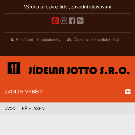
Výroba a rozvoz jídel, závodní stravování
Přihlášení - E objednávky
Žádost o zákaznický účet
ZVOLTE VÝBĚR
ÚVOD
PŘIHLÁŠENÍ