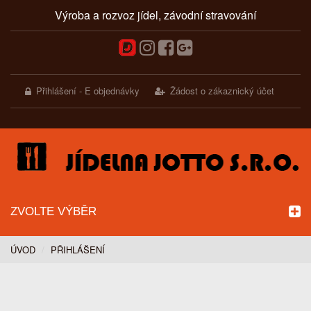
Výroba a rozvoz jídel, závodní stravování
Přihlášení - E objednávky
Žádost o zákaznický účet
ZVOLTE VÝBĚR
ÚVOD
PŘIHLÁŠENÍ