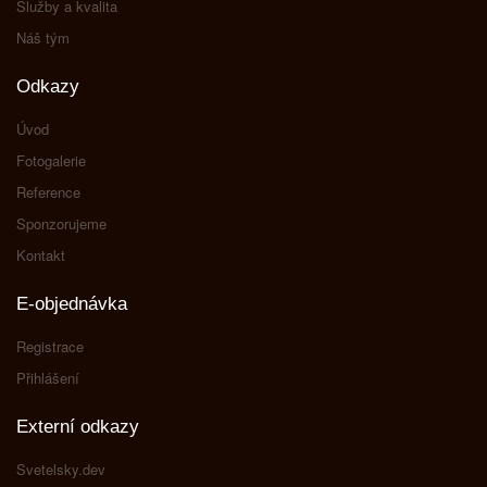
Služby a kvalita
Náš tým
Odkazy
Úvod
Fotogalerie
Reference
Sponzorujeme
Kontakt
E-objednávka
Registrace
Přihlášení
Externí odkazy
Svetelsky.dev