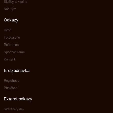
Služby a kvalita
Náš tým
Odkazy
Úvod
Fotogalerie
Reference
Sponzorujeme
Kontakt
E-objednávka
Registrace
Přihlášení
Externí odkazy
Svetelsky.dev