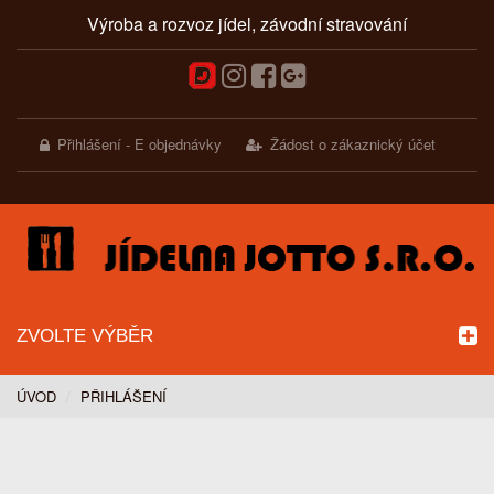
Výroba a rozvoz jídel, závodní stravování
Přihlášení - E objednávky
Žádost o zákaznický účet
ZVOLTE VÝBĚR
ÚVOD
PŘIHLÁŠENÍ