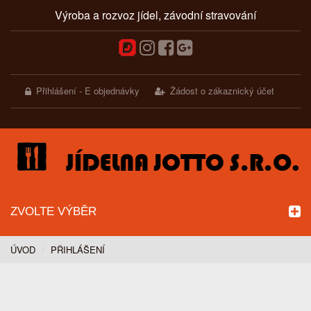
Výroba a rozvoz jídel, závodní stravování
Přihlášení - E objednávky
Žádost o zákaznický účet
ZVOLTE VÝBĚR
ÚVOD
PŘIHLÁŠENÍ