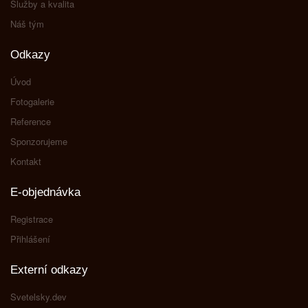
Služby a kvalita
Náš tým
Odkazy
Úvod
Fotogalerie
Reference
Sponzorujeme
Kontakt
E-objednávka
Registrace
Přihlášení
Externí odkazy
Svetelsky.dev